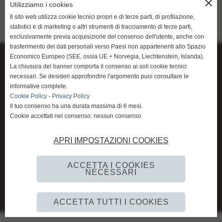
NEWS
close
Utilizziamo i cookies
resta su italiano
Il sito web utilizza cookie tecnici propri e di terze parti, di profilazione,
statistici e di marketing o altri strumenti di tracciamento di terze parti,
LINEAPELLE Settembre 2026
esclusivamente previa acquisizione del consenso dell'utente, anche con
trasferimento dei dati personali verso Paesi non appartenenti allo Spazio
go to english
Economico Europeo (SEE, ossia UE + Norvegia, Liechtenstein, Islanda).
Conceria AMBASSADOR S.p.A.
La chiusura del banner comporta il consenso ai soli cookie tecnici
http://www.eng.ambassadorconceria.it/
P.Iva 01027140506
necessari. Se desideri approfondire l'argomento puoi consultare le
Via del Fontino, 7/11 - 56029 S.CROCE SULL´ARNO (PI) Italy
informative complete.
Cookie Policy
-
Privacy Policy
Tel. 0571 30021 - 0571 35034,
info@ambassadorconceria.it
Il tuo consenso ha una durata massima di 6 mesi.
Cookie accettati nel consenso: nessun consenso
APRI IMPOSTAZIONI COOKIES
Privacy Policy
-
Cookie Policy
ACCETTA I COOKIES
NECESSARI
Realizzazione siti web www.sitoper.it
ACCETTA TUTTI I COOKIES